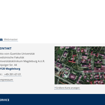
Webmaster
Webmaster
ONTAKT
tto-von-Guericke-Universität
edizinische Fakultät
niversitätsklinikum Magdeburg A.ö.R.
eipziger Str. 44
9120 Magdeburg
el.:
+49-391-67-01
Impressum
Größere Karte anzeigen
ERVICE