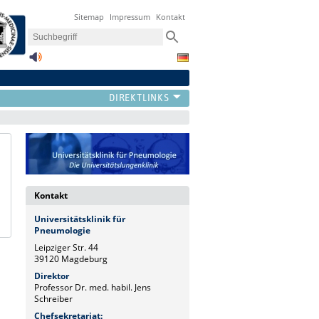
Sitemap
Impressum
Kontakt
Kontakt
Universitätsklinik für
Pneumologie
Leipziger Str. 44
39120 Magdeburg
Direktor
Professor Dr. med. habil. Jens
Schreiber
Chefsekretariat: