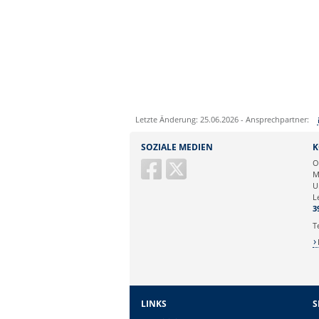
Letzte Änderung: 25.06.2026 - Ansprechpartner:
Sie können eine Nachricht versenden an:
SOZIALE MEDIEN
K
Ihre E-Mailadresse:
O
M
U
Ihr Anliegen:
L
3
T
LINKS
S