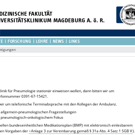
DIZINISCHE FAKULTÄT
IVERSITÄTSKLINIKUM MAGDEBURG A. ö. R.
E
TE
FORSCHUNG
LEHRE
NEWS
LINKS
htigungen
klinik für Pneumologie stationär einweisen wollen, dann bitten wir um
elefonnummer 0391-67-15421.
 wir um telefonische Terminabsprache mit den Kollegen der Ambulanz.
i allgemein-pneumologischen Fragestellungen
ei pneumologisch-onkologischem Fokus
tuellen bundeseinheitlichen Medikationsplan (BMP) mit elektronisch einlesbarem
den Vorgaben der
Anlage 3 zur Vereinbarung gemäß § 31a Abs. 4 Satz 1 SGB V
).