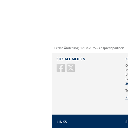
Letzte Änderung: 12.08.2025 - Ansprechpartner:
Sie können eine Nachricht versenden an:
SOZIALE MEDIEN
K
Ihre E-Mailadresse:
O
M
U
Ihr Anliegen:
L
3
T
LINKS
S