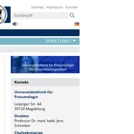
Sitemap
Impressum
Kontakt
Kontakt
Universitätsklinik für
Pneumologie
Leipziger Str. 44
39120 Magdeburg
Direktor
Professor Dr. med. habil. Jens
Schreiber
Chefsekretariat: