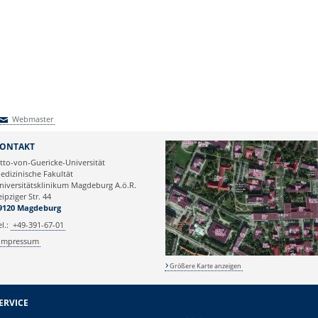
Webmaster
Webmaster
ONTAKT
tto-von-Guericke-Universität
edizinische Fakultät
niversitätsklinikum Magdeburg A.ö.R.
eipziger Str. 44
9120 Magdeburg
el.:
+49-391-67-01
Impressum
Größere Karte anzeigen
ERVICE