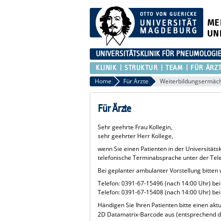
ME
UN
UNIVERSITÄTSKLINIK FÜR PNEUMOLOGI
KLINIK
STRUKTUR
TEAM
FÜR ÄRZ
Home
Für Ärzte
Weiterbildungsermäc
Für Ärzte
Sehr geehrte Frau Kollegin,
sehr geehrter Herr Kollege,
wenn Sie einen Patienten in der Universitäts
telefonische Terminabsprache unter der T
Bei geplanter ambulanter Vorstellung bitten
Telefon: 0391-67-15496 (nach 14:00 Uhr) be
Telefon: 0391-67-15408 (nach 14:00 Uhr) b
Händigen Sie Ihren Patienten bitte einen ak
2D Datamatrix-Barcode aus (entsprechend 