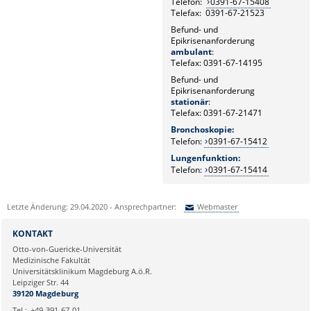
Telefon:
0391-67-15408
Telefax: 0391-67-21523
Befund- und
Epikrisenanforderung
ambulant
:
Telefax: 0391-67-14195
Befund- und
Epikrisenanforderung
stationär
:
Telefax: 0391-67-21471
Bronchoskopie:
Telefon:
0391-67-15412
Lungenfunktion:
Telefon:
0391-67-15414
Letzte Änderung: 29.04.2020 - Ansprechpartner:
Webmaster
Sie können eine Nachricht versenden an:
Webmaster
KONTAKT
Ihre E-Mailadresse:
Otto-von-Guericke-Universität
Medizinische Fakultät
Universitätsklinikum Magdeburg A.ö.R.
Ihr Anliegen:
Leipziger Str. 44
39120 Magdeburg
Tel.:
+49-391-67-01