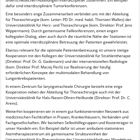
unterschiedlichen Abteilungen interdisziplinär zusammen. Ein Beispiel
dafür sind interdisziplinäre Tumorkonferenzen.
Eine besonders enge Zusammenarbeit verbindet uns mit der Abteilung
für Thoraxchirurgie (kom. Leiter: PD Dr. med. habil. Thorsten Walles) der
Universitätsklinik für Herz- und Thoraxchirurgie (kom. Direktor: Prof. Jens
Wippermann). Durch gemeinsame Fallkonferenzen, einen engen
kollegialen Dialog, aber auch durch die räumliche Nähe der Stationen ist
eine optimale interdisziplinäre Betreuung der Patienten gewährleistet.
Ebenso relevant für die optimale Patientenbetreuung ist unsere stetige
Kooperation mit den Kollegen der Universitätsklinik für Strahlentherapie
(Direktor: Prof. Dr. G. Gademann) und der interventionellen Radiologie
(kom. Direktor Prof. Maciej Pech) zur Realisierung der häufig
erforderlichen Konzepte der multimodalen Behandlung von
Lungenkrebspatienten.
In einem Zentrum für laryngotracheale Chirurgie besteht eine enge
Kooperation neben der Abteilung für Thoraxchirurgie auch mit der
Universitätsklinik für Hals-Nasen-Ohren-Heilkunde (Direktor: Prof. Dr. C.
Arens).
Weiterhin kooperieren wir in einem gut funktionierenden Netzwerk aus
medizinischen Fachkräften in Praxen, Krankenhäusern, Verbänden und
Fachgesellschaften. Wir beziehen Selbsthilfegruppen und Kostenträger in
unser Handeln ein. Ein Beispiel dafür ist unser ambulant-stationäres
Atemtherapiezentrum als gemeinsame Struktureinheit der
Universitätsklinik für Pneumologie des Universitätsklinikums Magdeburg