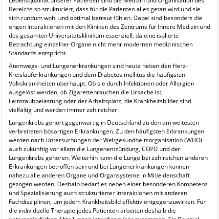
Lebensqualität unserer Patienten sind die Medizin und Organisation des
Bereichs so strukturiert, dass für die Patienten alles getan wird und sie
sich rundum wohl und optimal betreut fühlen. Dabei sind besonders die
engen Interaktionen mit den Kliniken des Zentrums für Innere Medizin und
des gesamten Universitätsklinikum essenziell, da eine isolierte
Betrachtung einzelner Organe nicht mehr modernen medizinischen
Standards entspricht.
Atemwegs- und Lungenerkrankungen sind heute neben den Herz-
Kreislauferkrankungen und dem Diabetes mellitus die häufigsten
Volkskrankheiten überhaupt. Ob sie durch Infektionen oder Allergien
ausgelöst werden, ob Zigarettenrauchen die Ursache ist,
Feinstaubbelastung oder der Arbeitsplatz, die Krankheitsbilder sind
vielfältig und werden immer zahlreicher.
Lungenkrebs gehört gegenwärtig in Deutschland zu den am weitesten
verbreiteten bösartigen Erkrankungen. Zu den häufigsten Erkrankungen
werden nach Untersuchungen der Weltgesundheitsorganisation (WHO)
auch zukünftig vor allem die Lungenentzündung, COPD und der
Lungenkrebs gehören. Weiterhin kann die Lunge bei zahlreichen anderen
Erkrankungen betroffen sein und bei Lungenerkrankungen können
nahezu alle anderen Organe und Organsysteme in Mitleidenschaft
gezogen werden. Deshalb bedarf es neben einer besonderen Kompetenz
und Spezialisierung auch strukturierter Interaktionen mit anderen
Fachdisziplinen, um jedem Krankheitsbild effektiv entgegenzuwirken. Für
die individuelle Therapie jedes Patienten arbeiten deshalb die