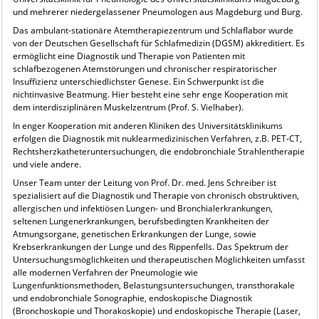
und mehrerer niedergelassener Pneumologen aus Magdeburg und Burg.
Das ambulant-stationäre Atemtherapiezentrum und Schlaflabor wurde
von der Deutschen Gesellschaft für Schlafmedizin (DGSM) akkreditiert. Es
ermöglicht eine Diagnostik und Therapie von Patienten mit
schlafbezogenen Atemstörungen und chronischer respiratorischer
Insuffizienz unterschiedlichster Genese. Ein Schwerpunkt ist die
nichtinvasive Beatmung. Hier besteht eine sehr enge Kooperation mit
dem interdisziplinären Muskelzentrum (Prof. S. Vielhaber).
In enger Kooperation mit anderen Kliniken des Universitätsklinikums
erfolgen die Diagnostik mit nuklearmedizinischen Verfahren, z.B. PET-CT,
Rechtsherzkatheteruntersuchungen, die endobronchiale Strahlentherapie
und viele andere.
Unser Team unter der Leitung von Prof. Dr. med. Jens Schreiber ist
spezialisiert auf die Diagnostik und Therapie von chronisch obstruktiven,
allergischen und infektiösen Lungen- und Bronchialerkrankungen,
seltenen Lungenerkrankungen, berufsbedingten Krankheiten der
Atmungsorgane, genetischen Erkrankungen der Lunge, sowie
Krebserkrankungen der Lunge und des Rippenfells. Das Spektrum der
Untersuchungsmöglichkeiten und therapeutischen Möglichkeiten umfasst
alle modernen Verfahren der Pneumologie wie
Lungenfunktionsmethoden, Belastungsuntersuchungen, transthorakale
und endobronchiale Sonographie, endoskopische Diagnostik
(Bronchoskopie und Thorakoskopie) und endoskopische Therapie (Laser,