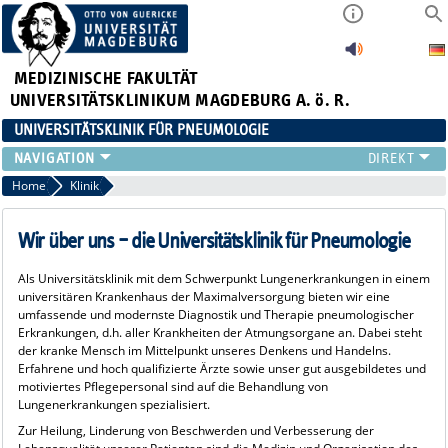
MEDIZINISCHE FAKULTÄT
UNIVERSITÄTSKLINIKUM MAGDEBURG A. ö. R.
UNIVERSITÄTSKLINIK FÜR PNEUMOLOGIE
KLINIK
Home
Klinik
STRUKTUR
TEAM
Wir über uns – die Universitätsklinik für Pneumologie
FÜR ÄRZTE
Als Universitätsklinik mit dem Schwerpunkt Lungenerkrankungen in einem
FORSCHUNG
universitären Krankenhaus der Maximalversorgung bieten wir eine
LEHRE
umfassende und modernste Diagnostik und Therapie pneumologischer
Erkrankungen, d.h. aller Krankheiten der Atmungsorgane an. Dabei steht
NEWS
der kranke Mensch im Mittelpunkt unseres Denkens und Handelns.
LINKS
Erfahrene und hoch qualifizierte Ärzte sowie unser gut ausgebildetes und
motiviertes Pflegepersonal sind auf die Behandlung von
Lungenerkrankungen spezialisiert.
Zur Heilung, Linderung von Beschwerden und Verbesserung der