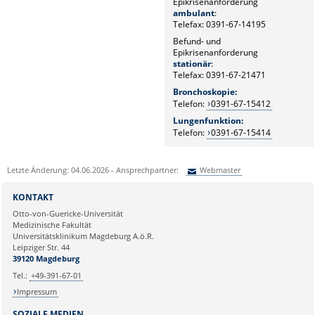
Epikrisenanforderung
ambulant
:
Telefax: 0391-67-14195
Befund- und
Epikrisenanforderung
stationär
:
Telefax: 0391-67-21471
Bronchoskopie:
Telefon:
0391-67-15412
Lungenfunktion:
Telefon:
0391-67-15414
Letzte Änderung: 04.06.2026 - Ansprechpartner:
Webmaster
Sie können eine Nachricht versenden an:
Webmaster
KONTAKT
Ihre E-Mailadresse:
Otto-von-Guericke-Universität
Medizinische Fakultät
Universitätsklinikum Magdeburg A.ö.R.
Ihr Anliegen:
Leipziger Str. 44
39120 Magdeburg
Tel.:
+49-391-67-01
Impressum
SOZIALE MEDIEN