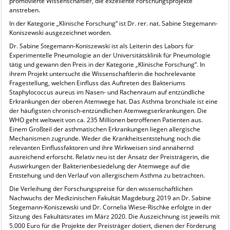
promovierte Wissenschaftler, die exzellente Forschungsprojekte
anstreben.
In der Kategorie „Klinische Forschung“ ist Dr. rer. nat. Sabine Stegemann-
Koniszewski ausgezeichnet worden.
Dr. Sabine Stegemann-Koniszewski ist als Leiterin des Labors für
Experimentelle Pneumologie an der Universitätsklinik für Pneumologie
tätig und gewann den Preis in der Kategorie „Klinische Forschung“. In
ihrem Projekt untersucht die Wissenschaftlerin die hochrelevante
Fragestellung, welchen Einfluss das Auftreten des Bakteriums
Staphylococcus aureus im Nasen- und Rachenraum auf entzündliche
Erkrankungen der oberen Atemwege hat. Das Asthma bronchiale ist eine
der häufigsten chronisch-entzündlichen Atemwegserkrankungen. Die
WHO geht weltweit von ca. 235 Millionen betroffenen Patienten aus.
Einem Großteil der asthmatischen Erkrankungen liegen allergische
Mechanismen zugrunde. Weder die Krankheits­entstehung noch die
relevanten Einflussfaktoren und ihre Wirkweisen sind annähernd
ausreichend erforscht. Relativ neu ist der Ansatz der Preisträgerin, die
Auswirkungen der Bakterienbesiedelung der Atemwege auf die
Entstehung und den Verlauf von allergischem Asthma zu betrachten.
Die Verleihung der Forschungspreise für den wissenschaftlichen
Nachwuchs der Medizinischen Fakultät Magdeburg 2019 an Dr. Sabine
Stegemann-Koniszewski und Dr. Cornelia Wiese-Rischke erfolgte in der
Sitzung des Fakultätsrates im März 2020. Die Auszeichnung ist jeweils mit
5.000 Euro für die Projekte der Preisträger dotiert, dienen der Förderung