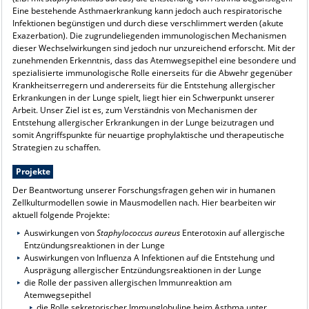
Eine bestehende Asthmaerkrankung kann jedoch auch respiratorische
Infektionen begünstigen und durch diese verschlimmert werden (akute
Exazerbation). Die zugrundeliegenden immunologischen Mechanismen
dieser Wechselwirkungen sind jedoch nur unzureichend erforscht. Mit der
zunehmenden Erkenntnis, dass das Atemwegsepithel eine besondere und
spezialisierte immunologische Rolle einerseits für die Abwehr gegenüber
Krankheitserregern und andererseits für die Entstehung allergischer
Erkrankungen in der Lunge spielt, liegt hier ein Schwerpunkt unserer
Arbeit. Unser Ziel ist es, zum Verständnis von Mechanismen der
Entstehung allergischer Erkrankungen in der Lunge beizutragen und
somit Angriffspunkte für neuartige prophylaktische und therapeutische
Strategien zu schaffen.
Projekte
Der Beantwortung unserer Forschungsfragen gehen wir in humanen
Zellkulturmodellen sowie in Mausmodellen nach. Hier bearbeiten wir
aktuell folgende Projekte:
Auswirkungen von
Staphylococcus aureus
Enterotoxin auf allergische
Entzündungsreaktionen in der Lunge
Auswirkungen von Influenza A Infektionen auf die Entstehung und
Ausprägung allergischer Entzündungsreaktionen in der Lunge
die Rolle der passiven allergischen Immunreaktion am
Atemwegsepithel
die Rolle sekretorischer Immunglobuline beim Asthma unter