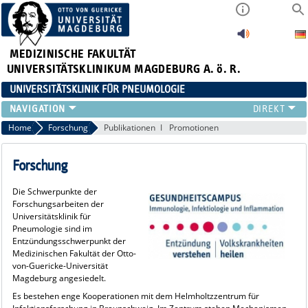
MEDIZINISCHE FAKULTÄT
UNIVERSITÄTSKLINIKUM MAGDEBURG A. ö. R.
UNIVERSITÄTSKLINIK FÜR PNEUMOLOGIE
KLINIK
Home
Forschung
Publikationen
Promotionen
STRUKTUR
TEAM
Forschung
FÜR ÄRZTE
Die Schwerpunkte der
FORSCHUNG
Forschungsarbeiten der
LEHRE
Universitätsklinik für
Pneumologie sind im
NEWS
Entzündungsschwerpunkt der
LINKS
Medizinischen Fakultät der Otto-
von-Guericke-Universität
Magdeburg angesiedelt.
Es bestehen enge Kooperationen mit dem Helmholtzzentrum für