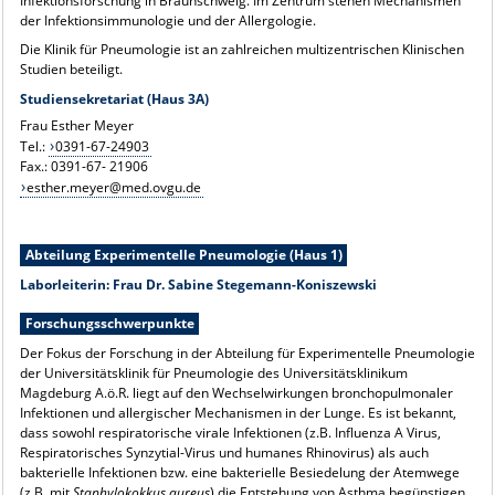
Infektionsforschung in Braunschweig. Im Zentrum stehen Mechanismen
der Infektionsimmunologie und der Allergologie.
Die Klinik für Pneumologie ist an zahlreichen multizentrischen Klinischen
Studien beteiligt.
Studiensekretariat (Haus 3A)
Frau Esther Meyer
Tel.:
0391-67-24903
Fax.: 0391-67- 21906
esther.meyer@med.ovgu.de
Abteilung Experimentelle Pneumologie (Haus 1)
Laborleiterin: Frau Dr. Sabine Stegemann-Koniszewski
Forschungsschwerpunkte
Der Fokus der Forschung in der Abteilung für Experimentelle Pneumologie
der Universitätsklinik für Pneumologie des Universitätsklinikum
Magdeburg A.ö.R. liegt auf den Wechselwirkungen bronchopulmonaler
Infektionen und allergischer Mechanismen in der Lunge. Es ist bekannt,
dass sowohl respiratorische virale Infektionen (z.B. Influenza A Virus,
Respiratorisches Synzytial-Virus und humanes Rhinovirus) als auch
bakterielle Infektionen bzw. eine bakterielle Besiedelung der Atemwege
(z.B. mit
Staphylokokkus aureus
) die Entstehung von Asthma begünstigen.